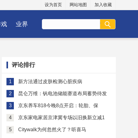
设为首页
网站地图
加入收藏
游戏
业界
评论排行
1
新方法通过皮肤检测心脏疾病
2
昆仑万维：钒电池储能赛道布局蓄势待发
3
京东养车818今晚8点开启：轮胎、保
4
京东家电家居京津冀专场以旧换新立减1
5
Citywalk为何忽然火了？听喜马