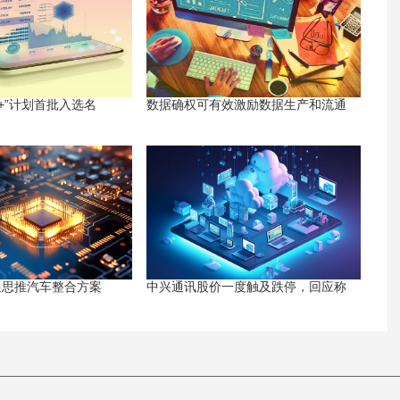
+”计划首批入选名
数据确权可有效激励数据生产和流通
迪思推汽车整合方案
中兴通讯股价一度触及跌停，回应称