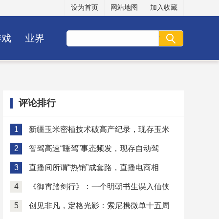
设为首页
网站地图
加入收藏
游戏
业界
评论排行
1
新疆玉米密植技术破高产纪录，现存玉米
2
智驾高速“睡驾”事态频发，现存自动驾
3
直播间所谓“热销”成套路，直播电商相
4
《御霄踏剑行》：一个明朝书生误入仙侠
5
创见非凡，定格光影：索尼携微单十五周