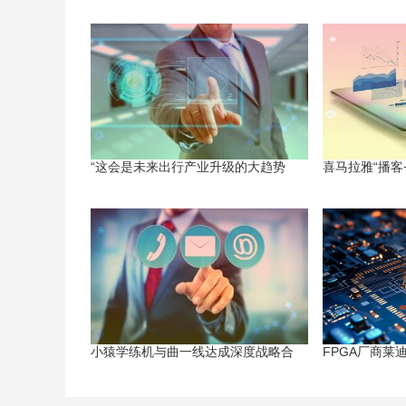
“这会是未来出行产业升级的大趋势
喜马拉雅“播客
小猿学练机与曲一线达成深度战略合
FPGA厂商莱