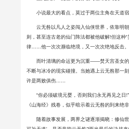
小说最大的看点，莫过于两位主角在天道
云无咎以凡人之姿闯入仙侠世界，依靠明
则，甚至连古老的仙门阵法都被他破解!但这种
律……他一次次濒临绝境，又一次次绝地反击
而叶清璃的命运更为沉重——焚天宫圣女
不断与冰冷的现实碰撞。当她遇上云无咎那一
许是两败俱伤……
“你必须破境元婴，否则我们永无再见之日
《山海经》残卷，似乎暗示着云无咎的到来绝
随着故事发展，两界之谜逐渐揭晓：修仙世