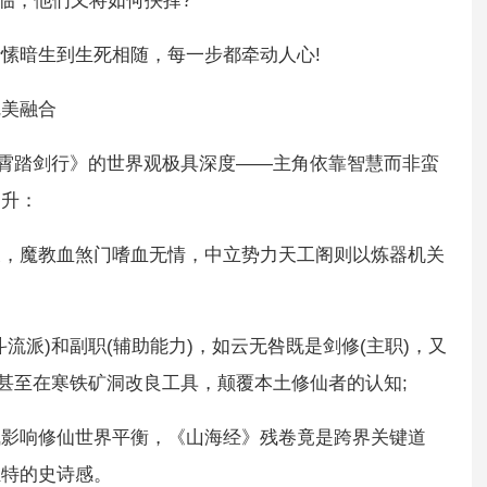
临，他们又将如何抉择?
愫暗生到生死相随，每一步都牵动人心!
完美融合
御霄踏剑行》的世界观极具深度——主角依靠智慧而非蛮
提升：
天，魔教血煞门嗜血无情，中立势力天工阁则以炼器机关
流派)和副职(辅助能力)，如云无咎既是剑修(主职)，又
，甚至在寒铁矿洞改良工具，颠覆本土修仙者的认知;
气影响修仙世界平衡，《山海经》残卷竟是跨界关键道
独特的史诗感。