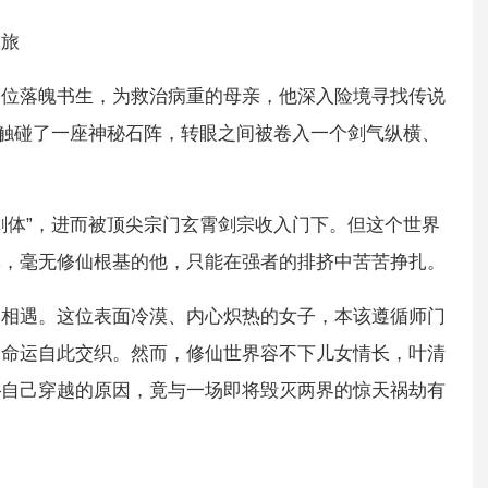
之旅
一位落魄书生，为救治病重的母亲，他深入险境寻找传说
竟触碰了一座神秘石阵，转眼之间被卷入一个剑气纵横、
剑体”，进而被顶尖宗门玄霄剑宗收入门下。但这个世界
休，毫无修仙根基的他，只能在强者的排挤中苦苦挣扎。
的相遇。这位表面冷漠、内心炽热的女子，本该遵循师门
的命运自此交织。然而，修仙世界容不下儿女情长，叶清
—自己穿越的原因，竟与一场即将毁灭两界的惊天祸劫有