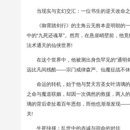
当现实与玄幻交汇：一位书生的逆天改命
《御霄踏剑行》的主角云无咎本是明朝的
中的“九死还魂草”。然而，在悬崖峭壁前，他
法术通天的仙侠世界!
在这个世界中，他被测出身负罕见的“通明
远比凡间残酷——宗门戒律森严、仙魔征战不
命运的转机，始于他与焚天宫圣女叶清璃
之命与魔道联姻，却因一次偶然的救援，两人
璃的背后牵扯着百年恩怨，而他也渐渐发现—
关!
生死抉择：乱世中的赤诚与宿命的对抗