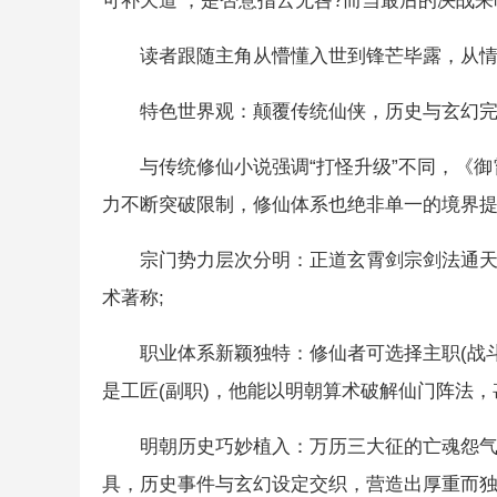
可补天道’，是否意指云无咎?而当最后的决战来
读者跟随主角从懵懂入世到锋芒毕露，从情
特色世界观：颠覆传统仙侠，历史与玄幻
与传统修仙小说强调“打怪升级”不同，《
力不断突破限制，修仙体系也绝非单一的境界
宗门势力层次分明：正道玄霄剑宗剑法通
术著称;
职业体系新颖独特：修仙者可选择主职(战斗
是工匠(副职)，他能以明朝算术破解仙门阵法
明朝历史巧妙植入：万历三大征的亡魂怨
具，历史事件与玄幻设定交织，营造出厚重而