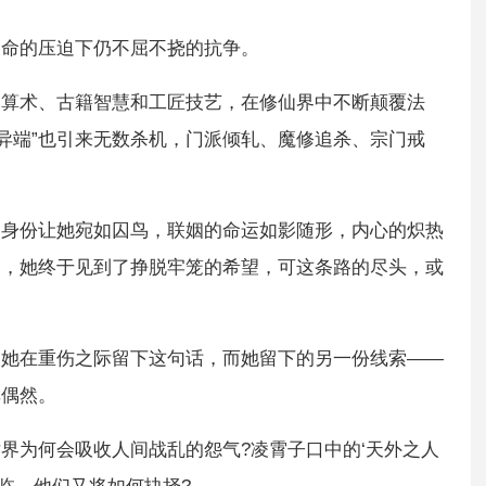
宿命的压迫下仍不屈不挠的抗争。
朝算术、古籍智慧和工匠技艺，在修仙界中不断颠覆法
“异端”也引来无数杀机，门派倾轧、魔修追杀、宗门戒
。
的身份让她宛如囚鸟，联姻的命运如影随形，内心的炽热
刻，她终于见到了挣脱牢笼的希望，可这条路的尽头，或
!”她在重伤之际留下这句话，而她留下的另一份线索——
非偶然。
界为何会吸收人间战乱的怨气?凌霄子口中的‘天外之人