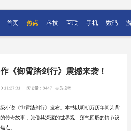
首页
热点
科技
互联
手机
数码
巨作《御霄踏剑行》震撼来袭！
 11:27:31
阅读量：8447
会员投稿
诗级小说《御霄踏剑行》发布。本书以明朝万历年间为背
界的传奇故事，凭借其深邃的世界观、荡气回肠的情节设
议焦点。