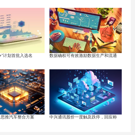
+”计划首批入选名
数据确权可有效激励数据生产和流通
迪思推汽车整合方案
中兴通讯股价一度触及跌停，回应称