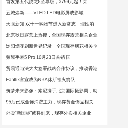
首发第五代骁龙8至尊版，3799元起！荣
五城焕新——VLED LED电影屏成影城
天眼新知 双十一购物节进入新常态：理性消
北京秋日露营上热搜，全国现存露营相关企业
浏阳烟花刷新世界纪录，全国现存烟花相关企
荣耀手表5 Pro 10月23日首销 国
贸易通与法大大签署战略合作协议，推动香港
Fanttik官宣成为NBA休斯顿火箭队
筑梦未来影像：索尼携手北京国际摄影周，助
95后已成金饰消费主力，现存黄金饰品相关
外卖“新国标”或将到来，现存外卖相关企业