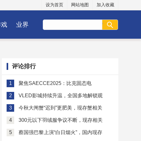
设为首页
网站地图
加入收藏
游戏
业界
评论排行
1
聚焦SAECCE2025：比克固态电
2
VLED影城持续升温，全国多地解锁观
3
今秋大闸蟹“迟到”更肥美，现存蟹相关
4
300元以下羽绒服争议不断，现存相关
5
蔡国强巴黎上演“白日烟火”，国内现存