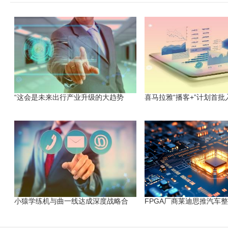
“这会是未来出行产业升级的大趋势
喜马拉雅“播客+”计划首批
小猿学练机与曲一线达成深度战略合
FPGA厂商莱迪思推汽车