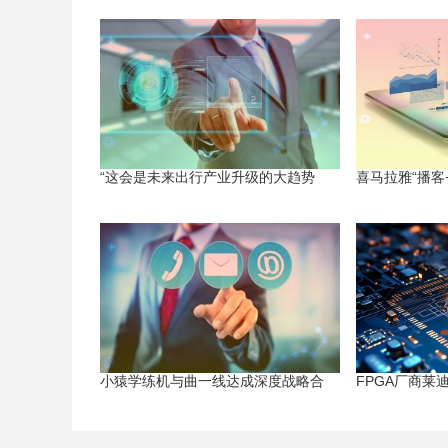
“这会是未来出行产业升级的大趋势
喜马拉雅“播客
小猿学练机与曲一线达成深度战略合
FPGA厂商莱