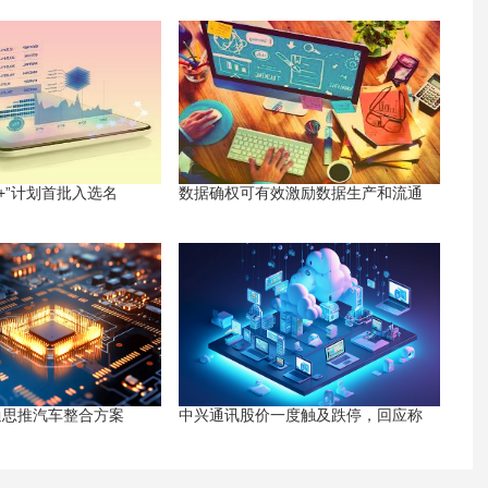
+”计划首批入选名
数据确权可有效激励数据生产和流通
迪思推汽车整合方案
中兴通讯股价一度触及跌停，回应称